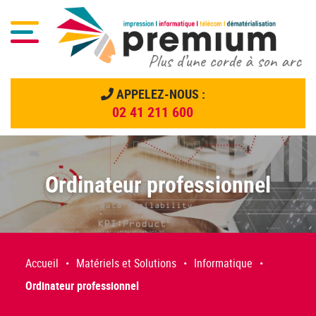
Menu
APPELEZ-NOUS :
02 41 211 600
Menu principal
Passer
au
contenu
Ordinateur professionnel
Accueil
•
Matériels et Solutions
•
Informatique
•
Ordinateur professionnel