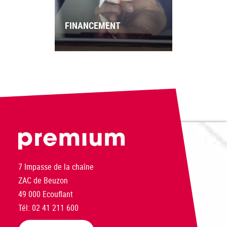
FINANCEMENT
PREMIUM
7 Impasse de la chaîne
ZAC de Beuzon
49 000 Ecouflant
Tél: 02 41 211 600