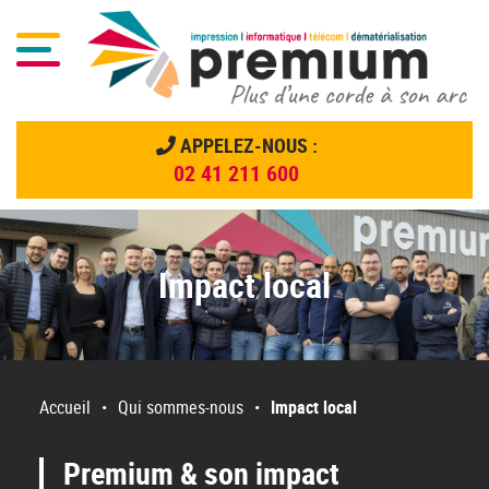
Menu
APPELEZ-NOUS :
02 41 211 600
Menu principal
Passer
au
contenu
Impact local
Accueil
•
Qui sommes-nous
•
Impact local
Premium & son impact