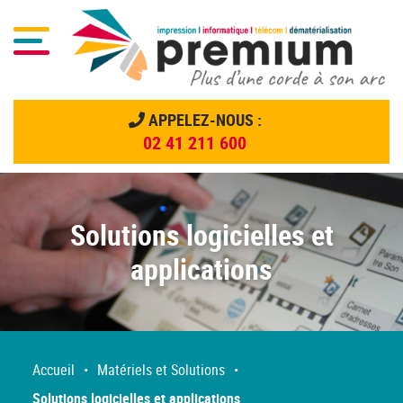
Menu
APPELEZ-NOUS :
02 41 211 600
Menu principal
Passer
au
contenu
Solutions logicielles et
applications
Accueil
•
Matériels et Solutions
•
Solutions logicielles et applications