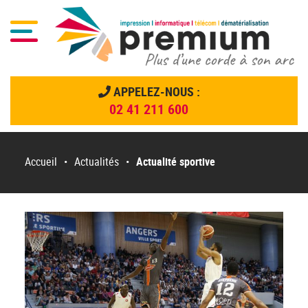
Menu
APPELEZ-NOUS :
02 41 211 600
Menu principal
Passer
au
Accueil
•
Actualités
•
Actualité sportive
contenu